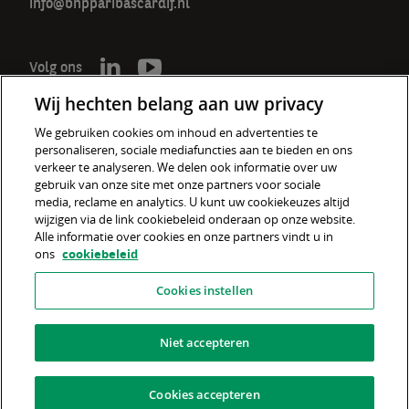
info@bnpparibascardif.nl
Volg ons
Wij hechten belang aan uw privacy
We gebruiken cookies om inhoud en advertenties te
personaliseren, sociale mediafuncties aan te bieden en ons
De verzekeraar voor een wereld
verkeer te analyseren. We delen ook informatie over uw
in verandering
gebruik van onze site met onze partners voor sociale
media, reclame en analytics. U kunt uw cookiekeuzes altijd
wijzigen via de link cookiebeleid onderaan op onze website.
Cookiebeleid
Alle informatie over cookies en onze partners vindt u in
ons
cookiebeleid
Disclaimer
Cookies instellen
Privacyverklaring
Fraudebeleid
Niet accepteren
Informatiebeveiliging
Cookies accepteren