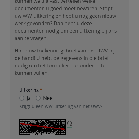
kunnen we u alvast vertellen welke
documenten u goed moet bewaren. Stopt
uw WW-uitkering en hebt u nog geen nieuw
werk gevonden? Dan hebt u deze
documenten nodig om een uitkering bij ons
aan te vragen.
Houd uw toekenningsbrief van het UWV bij
de hand! U hebt de gegevens in die brief
nodig om het formulier hieronder in te
kunnen vullen.
U bent werkloos.
Uitkering
Dat vinden we vervelend voor u. We wensen u veel 
Ja
Nee
U kunt uw werkloosheid bij ons melden door dit fo
Uitkering
Krijgt u een WW-uitkering van het UWV?
V
Krijgt u een WW-uitkering van het UWV?
Houd uw toekenningsbrief van het UWV bij de hand! 
CAPTCHA
verversen