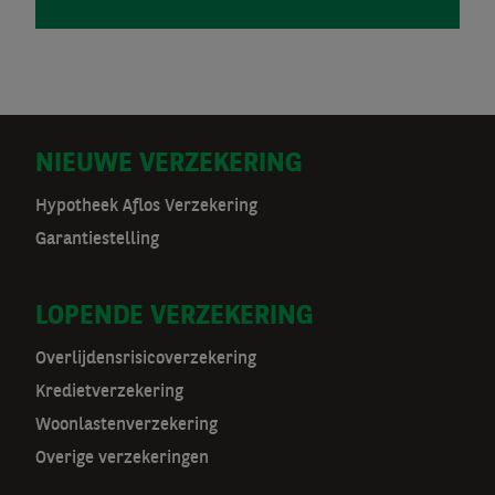
D
NIEUWE VERZEKERING
o
Hypotheek Aflos Verzekering
Garantiestelling
o
r
LOPENDE VERZEKERING
m
Overlijdensrisicoverzekering
a
Kredietverzekering
t
Woonlastenverzekering
Overige verzekeringen
n