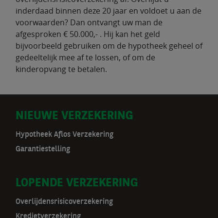
inderdaad binnen deze 20 jaar en voldoet u aan de
voorwaarden? Dan ontvangt uw man de
afgesproken € 50.000,- . Hij kan het geld
bijvoorbeeld gebruiken om de hypotheek geheel of
gedeeltelijk mee af te lossen, of om de
kinderopvang te betalen.
D
NIEUWE VERZEKERING
o
Hypotheek Aflos Verzekering
Garantiestelling
o
r
LOPENDE VERZEKERING
m
Overlijdensrisicoverzekering
a
Kredietverzekering