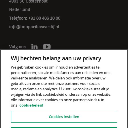
4903 SC Oosterhout
Nederland
Telefoon: +31 88 486 10 00
info@bnpparibascardif.nl
Volg ons
Wij hechten belang aan uw privacy
We gebruiken cookies om inhoud en advertenties te
personaliseren, sociale mediafuncties aan te bieden en ons
De verzekeraar voor een wereld
verkeer te analyseren. We delen ook informatie over uw
in verandering
gebruik van onze site met onze partners voor sociale
media, reclame en analytics. U kunt uw cookiekeuzes altijd
wijzigen via de link cookiebeleid onderaan op onze website.
Cookiebeleid
Alle informatie over cookies en onze partners vindt u in
ons
cookiebeleid
Disclaimer
Cookies instellen
Privacyverklaring
Fraudebeleid