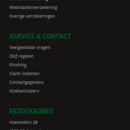
t
Woonlastenverzekering
Overige verzekeringen
n
a
SERVICE & CONTACT
v
Veelgestelde vragen
Zelf regelen
Phishing
Claim indienen
Contactgegevens
Klokkenluiders
BEZOEKADRES
Hoevestein 28