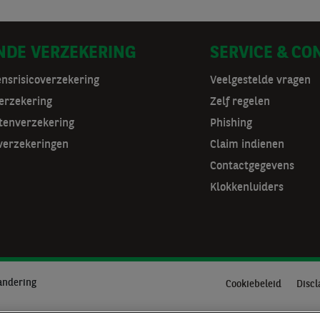
NDE VERZEKERING
SERVICE & CO
ensrisicoverzekering
Veelgestelde vragen
erzekering
Zelf regelen
tenverzekering
Phishing
verzekeringen
Claim indienen
Contactgegevens
Klokkenluiders
andering
Cookiebeleid
Discl