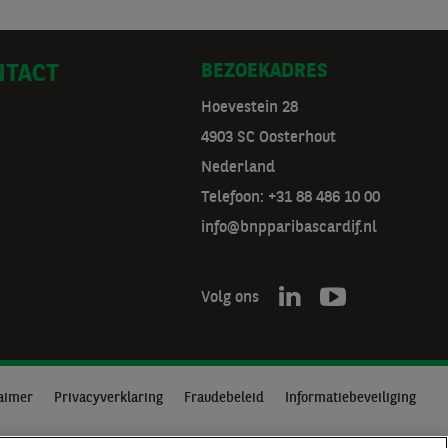
BEZOEKADRES
NTACT
Hoevestein 28
4903 SC Oosterhout
Nederland
Telefoon: +31 88 486 10 00
info@bnpparibascardif.nl
Volg ons
aimer
Privacyverklaring
Fraudebeleid
Informatiebeveiliging