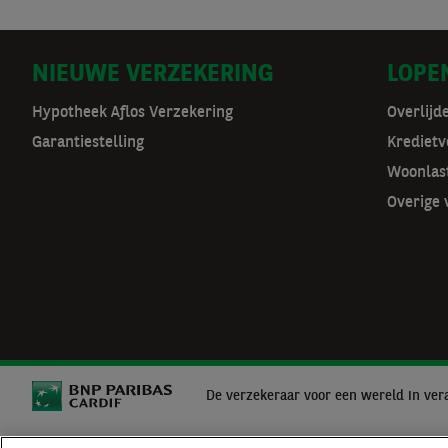
D
NIEUWE VERZEKERING
LOPE
o
Hypotheek Aflos Verzekering
Overlijd
Garantiestelling
Kredietv
o
Woonlas
r
Overige 
m
a
t
n
a
De verzekeraar voor een wereld in ver
v