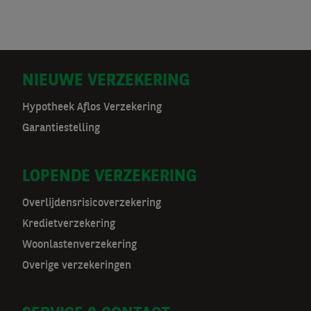
D
NIEUWE VERZEKERING
o
Hypotheek Aflos Verzekering
Garantiestelling
o
r
LOPENDE VERZEKERING
m
Overlijdensrisicoverzekering
a
Kredietverzekering
t
Woonlastenverzekering
Overige verzekeringen
n
a