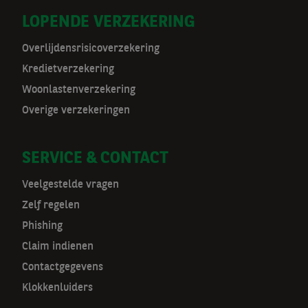
r
LOPENDE VERZEKERING
m
Overlijdensrisicoverzekering
a
Kredietverzekering
t
Woonlastenverzekering
Overige verzekeringen
n
a
SERVICE & CONTACT
v
Veelgestelde vragen
Zelf regelen
Phishing
Claim indienen
Contactgegevens
Klokkenluiders