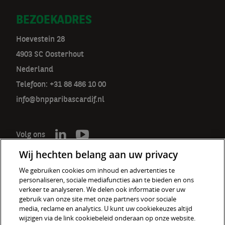
BEZOEKADRES
Hoevestein 28
4903 SC Oosterhout
Nederland
Telefoon: +31 88 486 10 00
info@bnpparibascardif.nl
Volg ons
Wij hechten belang aan uw privacy
We gebruiken cookies om inhoud en advertenties te
personaliseren, sociale mediafuncties aan te bieden en ons
De verzekeraar voor een wereld
verkeer te analyseren. We delen ook informatie over uw
in verandering
gebruik van onze site met onze partners voor sociale
media, reclame en analytics. U kunt uw cookiekeuzes altijd
wijzigen via de link cookiebeleid onderaan op onze website.
Cookiebeleid