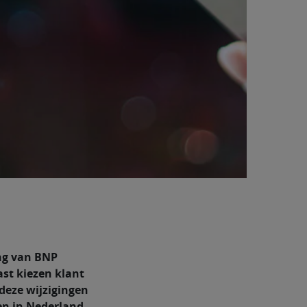
ng van BNP
ast kiezen klant
 deze wijzigingen
en in Nederland.