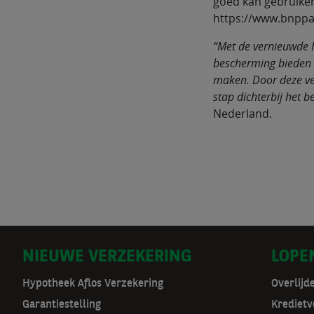
goed kan gebruiken
https://www.bnppar
“Met de vernieuwde 
bescherming bieden v
maken. Door deze ve
stap dichterbij het b
Nederland.
D
NIEUWE VERZEKERING
LOPE
o
Hypotheek Aflos Verzekering
Overlijd
Garantiestelling
Kredietv