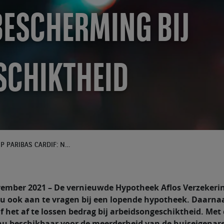
ESCHERMING BIJ
SCHIKTHEID
AFLOSVERZEKERING BNP PARIBAS CARDIF: NU OOK VOOR LOPENDE HYPOTHEKEN BESCHERMING BIJ ARBEIDSONGESCHIKTHEID
vember 2021 – De vernieuwde Hypotheek Aflos Verzekeri
 nu ook aan te vragen bij een lopende hypotheek. Daarna
f het af te lossen bedrag bij arbeidsongeschiktheid. Met
 nu beschikbaar voor de meerderheid van de huiseigenar