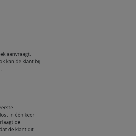
ek aanvraagt,
k kan de klant bij
.
eerste
ost in één keer
rlaagt de
t de klant dit