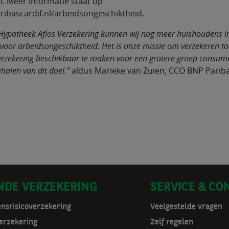
. Meer informatie staat op
ibascardif.nl/arbeidsongeschiktheid.
Hypotheek Aflos Verzekering kunnen wij nog meer huishoudens i
oor arbeidsongeschiktheid. Het is onze missie om verzekeren to
rzekering beschikbaar te maken voor een grotere groep consu
ehalen van dit doel.”
aldus Marieke van Zuien, CCO BNP Paribas
NDE VERZEKERING
SERVICE & CO
ensrisicoverzekering
Veelgestelde vragen
erzekering
Zelf regelen