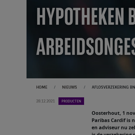
HYPOTHEKEN B
ARBEIDSONGE
HOME
NIEUWS
28.12.2021
PRODUCTEN
Oosterhout, 1 no
Paribas Cardif is
en adviseur nu zel
is de verzekering