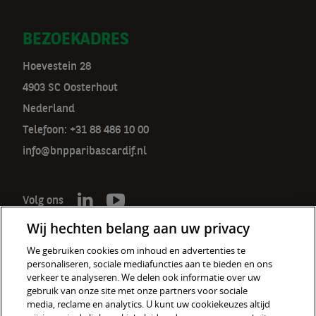
BEZOEKADRES
Hoevestein 28
4903 SC Oosterhout
Nederland
Telefoon: +31 88 486 10 00
info@bnpparibascardif.nl
Volg ons
Wij hechten belang aan uw privacy
We gebruiken cookies om inhoud en advertenties te
personaliseren, sociale mediafuncties aan te bieden en ons
De verzekeraar voor een wereld
verkeer te analyseren. We delen ook informatie over uw
in verandering
gebruik van onze site met onze partners voor sociale
media, reclame en analytics. U kunt uw cookiekeuzes altijd