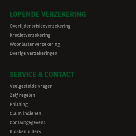
r
LOPENDE VERZEKERING
m
Overlijdensrisicoverzekering
a
Kredietverzekering
t
Woonlastenverzekering
Overige verzekeringen
n
a
SERVICE & CONTACT
v
Veelgestelde vragen
Zelf regelen
Phishing
Claim indienen
Contactgegevens
Klokkenluiders