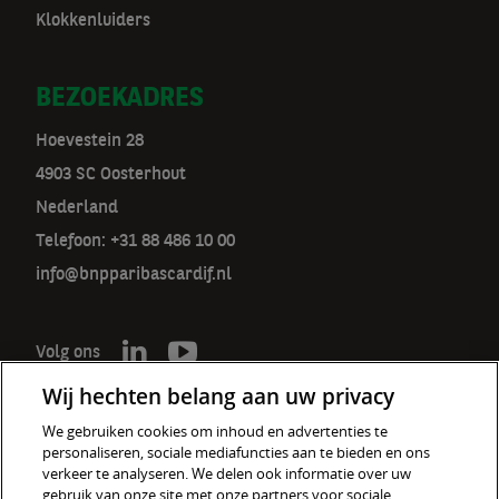
Klokkenluiders
BEZOEKADRES
Hoevestein 28
4903 SC Oosterhout
Nederland
Telefoon: +31 88 486 10 00
info@bnpparibascardif.nl
Volg ons
Wij hechten belang aan uw privacy
We gebruiken cookies om inhoud en advertenties te
personaliseren, sociale mediafuncties aan te bieden en ons
De verzekeraar voor een wereld
verkeer te analyseren. We delen ook informatie over uw
in verandering
gebruik van onze site met onze partners voor sociale