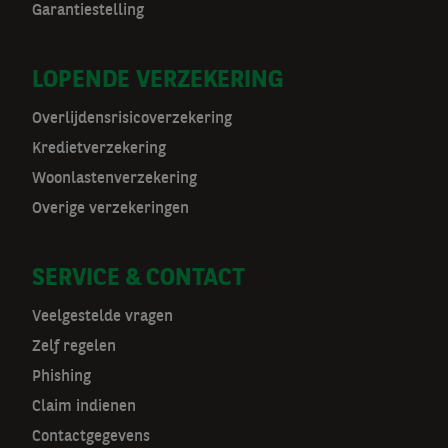
Garantiestelling
o
r
LOPENDE VERZEKERING
m
Overlijdensrisicoverzekering
a
Kredietverzekering
t
Woonlastenverzekering
Overige verzekeringen
n
a
SERVICE & CONTACT
v
Veelgestelde vragen
Zelf regelen
Phishing
Claim indienen
Contactgegevens