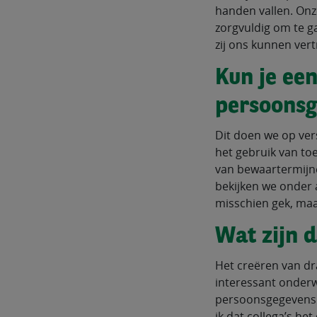
handen vallen. On
zorgvuldig om te g
zij ons kunnen ver
Kun je ee
persoons
Dit doen we op ver
het gebruik van to
van bewaartermijne
bekijken we onder 
misschien gek, maa
Wat zijn 
Het creëren van dra
interessant onderw
persoonsgegevens. 
ik dat collega’s h