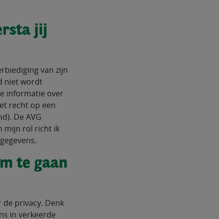
rsta jij
rbiediging van zijn
d niet wordt
e informatie over
het recht op een
md). De AVG
mijn rol richt ik
sgegevens.
om te gaan
 de privacy. Denk
ens in verkeerde