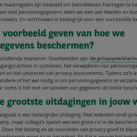
ze maatregelen zijn bedoeld om betrokkenen hiertegen te 
aan met persoonsgegevens laten we zien aan klanten en bus
trouwen. En vertrouwen is belangrijk voor een succesvolle b
n voorbeeld geven van hoe we
gegevens beschermen?
schillende manieren. Voorbeelden zijn:
de privacyverklari
egangsrechten in systemen, het verwijderen van persoonsg
n en het uitvoeren van privacy assessments. Tijdens zo’n
andere of het wel nodig is om persoonsgegevens te verzamel
r soms is het niet verzamelen van gegevens de beste besc
de grootste uitdagingen in jouw
agvlak is een belangrijke uitdaging. Niet iedereen vindt pri
erp, maar collega’s spelen wel een grote rol in de bescher
Door het belang en de voordelen van privacy goed te blijv
et onderwerp meer gaan omarmen. En dat is enorm belangrij