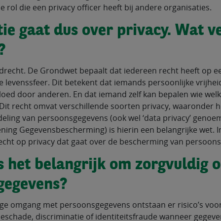
e rol die een privacy officer heeft bij andere organisaties.
ie gaat dus over privacy. Wat ve
?
ndrecht. De Grondwet bepaalt dat iedereen recht heeft op ee
e levenssfeer. Dit betekent dat iemands persoonlijke vrijhei
loed door anderen. En dat iemand zelf kan bepalen wie welk
. Dit recht omvat verschillende soorten privacy, waaronder 
eling van persoonsgegevens (ook wel ‘data privacy’ genoe
ing Gegevensbescherming) is hierin een belangrijke wet. In 
echt op privacy dat gaat over de bescherming van persoon
 het belangrijk om zorgvuldig 
gegevens?
ige omgang met persoonsgegevens ontstaan er risico’s voor
tieschade, discriminatie of identiteitsfraude wanneer gegev