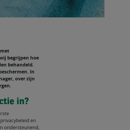
 met
wij begrijpen hoe
rden behandeld.
 beschermen. In
ager, over zijn
rgen.
tie in?
rste
privacybeleid en
d en ondersteunend,