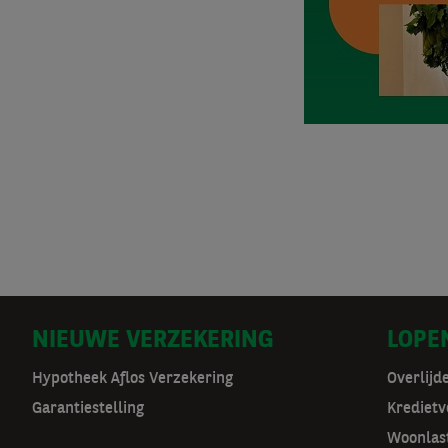
D
NIEUWE VERZEKERING
LOPE
o
Hypotheek Aflos Verzekering
Overlijd
Garantiestelling
Kredietv
o
Woonlas