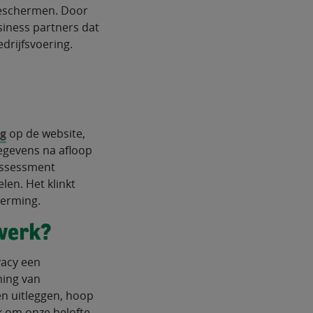
beschermen. Door
iness partners dat
edrijfsvoering.
ng
op de website,
egevens na afloop
 assessment
en. Het klinkt
herming.
 werk?
vacy een
ming van
en uitleggen, hoop
k om onze belofte