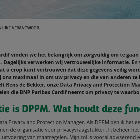
PRIVACY: EEN GEZAMENLIJKE VERANTWOORDELIJKHEID
ardif vinden we het belangrijk om zorgvuldig om te gaan
 Dagelijks verwerken wij vertrouwelijke informatie. En 
 dat u erop kunt vertrouwen dat deze gegevens veilig wo
 ons maximaal in om uw privacy en die van anderen te
elt Rens de Bekker, onze Data Privacy and Protection Man
elen die BNP Paribas Cardif neemt om privacy te waarbo
ie is DPPM. Wat houdt deze func
ta Privacy and Protection Manager. Als DPPM ben ik het ee
en de organisatie voor privacyvraagstukken. Ik beheer het 
de uitvoering van maatregelen. Mijn rol is vooral adviseren