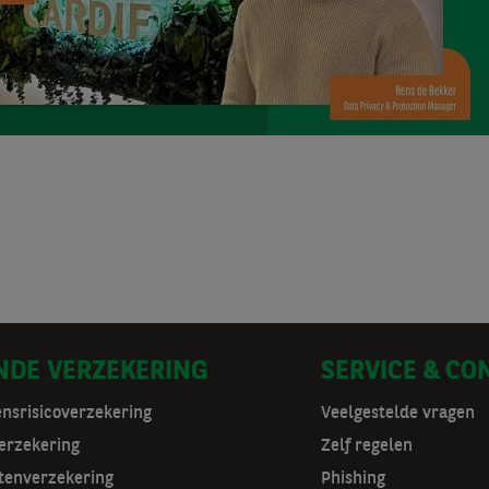
NDE VERZEKERING
SERVICE & CO
ensrisicoverzekering
Veelgestelde vragen
erzekering
Zelf regelen
tenverzekering
Phishing