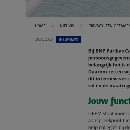
HOME
NIEUWS
24.01.2025
INTERVIEWS
Bij BNP Paribas C
persoonsgegevens.
belangrijk het is
Daarom zetten wij
dit interview vert
rol en de maatreg
Jouw funct
DPPM staat voor Da
aanspreekpunt binn
help collega’s bij 