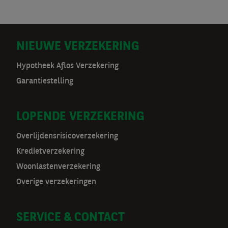
D
NIEUWE VERZEKERING
o
Hypotheek Aflos Verzekering
Garantiestelling
o
r
LOPENDE VERZEKERING
m
Overlijdensrisicoverzekering
a
Kredietverzekering
t
Woonlastenverzekering
Overige verzekeringen
n
a
SERVICE & CONTACT