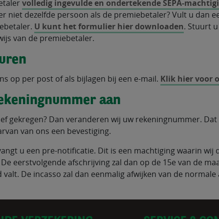
etaler
volledig ingevulde en ondertekende SEPA-machtig
r niet dezelfde persoon als de premiebetaler? Vult u dan ee
iebetaler.
U kunt het formulier hier downloaden
. Stuurt 
wijs van de premiebetaler.
turen
s op per post of als bijlagen bij een e-mail.
Klik hier voor
rekeningnummer aan
rief gekregen? Dan veranderen wij uw rekeningnummer. Dat 
rvan van ons een bevestiging.
angt u een pre-notificatie. Dit is een machtiging waarin wij d
e eerstvolgende afschrijving zal dan op de 15e van de maa
valt. De incasso zal dan eenmalig afwijken van de normale 