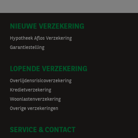
D
NIEUWE VERZEKERING
o
Hypotheek Aflos Verzekering
Garantiestelling
o
r
LOPENDE VERZEKERING
m
Overlijdensrisicoverzekering
a
Kredietverzekering
t
Woonlastenverzekering
Overige verzekeringen
n
a
SERVICE & CONTACT