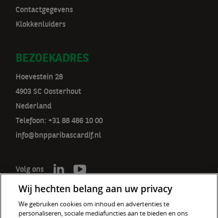
Contactgegevens
Klokkenluiders
BEZOEKADRES
Hoevestein 28
4903 SC Oosterhout
Nederland
Telefoon: +31 88 486 10 00
info@bnpparibascardif.nl
Volg ons
Wij hechten belang aan uw privacy
We gebruiken cookies om inhoud en advertenties te
personaliseren, sociale mediafuncties aan te bieden en ons