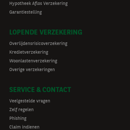
o
Hypotheek Aflos Verzekering
Garantiestelling
o
r
LOPENDE VERZEKERING
m
Overlijdensrisicoverzekering
a
Kredietverzekering
t
Woonlastenverzekering
Overige verzekeringen
n
a
SERVICE & CONTACT
v
Veelgestelde vragen
Zelf regelen
Phishing
Claim indienen