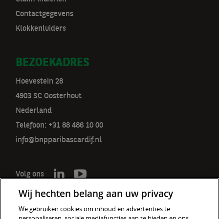
Contactgegevens
Klokkenluiders
BEZOEKADRES
Hoevestein 28
4903 SC Oosterhout
Nederland
Telefoon: +31 88 486 10 00
info@bnpparibascardif.nl
Volg ons
Wij hechten belang aan uw privacy
We gebruiken cookies om inhoud en advertenties te
personaliseren, sociale mediafuncties aan te bieden en ons