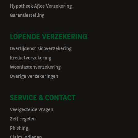
o
Hypotheek Aflos Verzekering
Garantiestelling
o
r
LOPENDE VERZEKERING
m
Overlijdensrisicoverzekering
a
Kredietverzekering
t
Woonlastenverzekering
Overige verzekeringen
n
a
SERVICE & CONTACT
v
Veelgestelde vragen
Zelf regelen
Phishing
Claim indienen