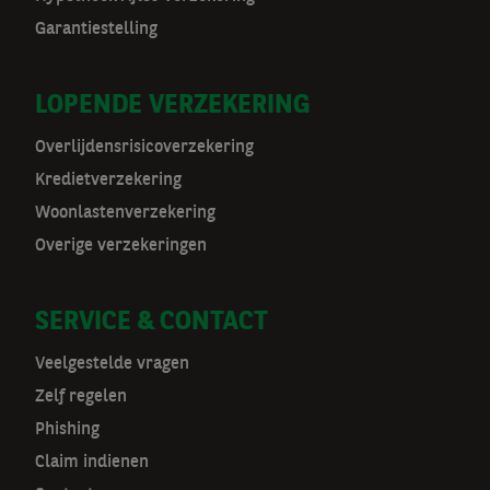
o
Garantiestelling
o
r
LOPENDE VERZEKERING
m
Overlijdensrisicoverzekering
a
Kredietverzekering
t
Woonlastenverzekering
Overige verzekeringen
n
a
SERVICE & CONTACT
v
Veelgestelde vragen
Zelf regelen
Phishing
Claim indienen