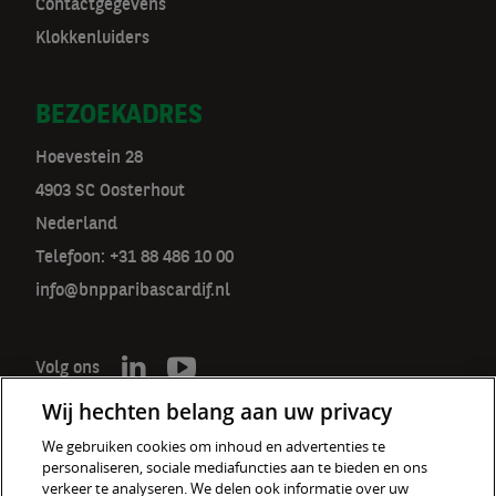
Contactgegevens
Klokkenluiders
BEZOEKADRES
Hoevestein 28
4903 SC Oosterhout
Nederland
Telefoon: +31 88 486 10 00
info@bnpparibascardif.nl
Volg ons
Wij hechten belang aan uw privacy
We gebruiken cookies om inhoud en advertenties te
personaliseren, sociale mediafuncties aan te bieden en ons
De verzekeraar voor een wereld
verkeer te analyseren. We delen ook informatie over uw