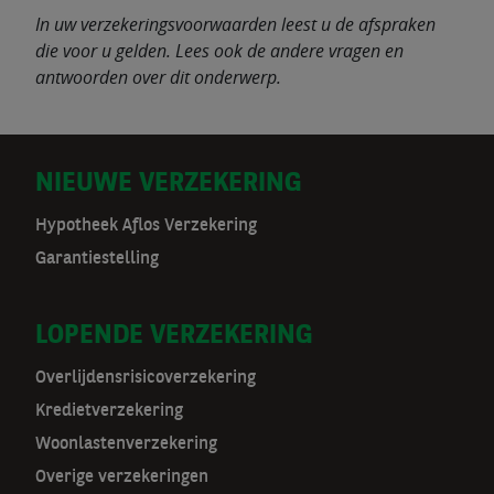
In uw verzekeringsvoorwaarden leest u de afspraken
die voor u gelden. Lees ook de andere vragen en
antwoorden over dit onderwerp.
D
NIEUWE VERZEKERING
o
Hypotheek Aflos Verzekering
Garantiestelling
o
r
LOPENDE VERZEKERING
m
Overlijdensrisicoverzekering
a
Kredietverzekering
t
Woonlastenverzekering
Overige verzekeringen