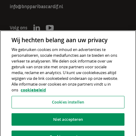
info@bnpparibascardif.nl
Volg ons
Wij hechten belang aan uw privacy
We gebruiken cookies om inhoud en advertenties te
personaliseren, sociale mediafuncties aan te bieden en ons
De verzekeraar voor een wereld
verkeer te analyseren. We delen ook informatie over uw
in verandering
gebruik van onze site met onze partners voor sociale
media, reclame en analytics. U kunt uw cookiekeuzes altijd
wijzigen via de link cookiebeleid onderaan op onze website.
Cookiebeleid
Alle informatie over cookies en onze partners vindt u in
ons
cookiebeleid
Disclaimer
Cookies instellen
Privacyverklaring
Fraudebeleid
Niet accepteren
Informatiebeveiliging