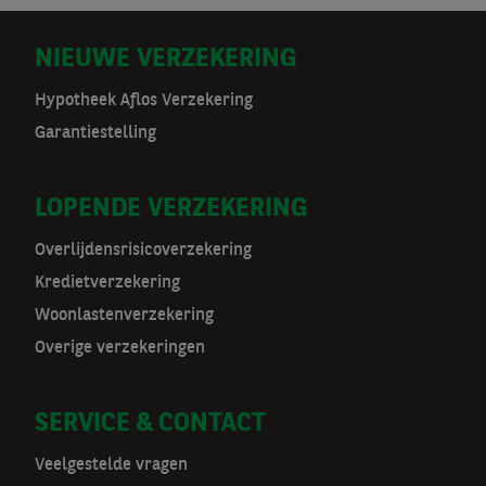
D
NIEUWE VERZEKERING
o
Hypotheek Aflos Verzekering
Garantiestelling
o
r
LOPENDE VERZEKERING
m
Overlijdensrisicoverzekering
a
Kredietverzekering
t
Woonlastenverzekering
Overige verzekeringen
n
a
SERVICE & CONTACT
v
Veelgestelde vragen