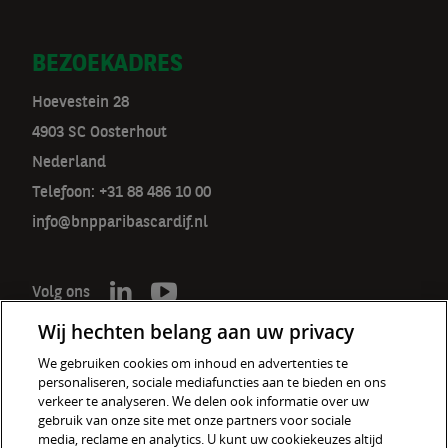
BEZOEKADRES
Hoevestein 28
4903 SC Oosterhout
Nederland
Telefoon: +31 88 486 10 00
info@bnpparibascardif.nl
Volg ons
Wij hechten belang aan uw privacy
We gebruiken cookies om inhoud en advertenties te
personaliseren, sociale mediafuncties aan te bieden en ons
De verzekeraar voor een wereld
verkeer te analyseren. We delen ook informatie over uw
in verandering
gebruik van onze site met onze partners voor sociale
media, reclame en analytics. U kunt uw cookiekeuzes altijd