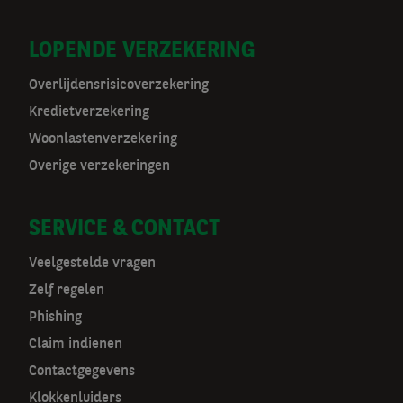
o
r
LOPENDE VERZEKERING
m
Overlijdensrisicoverzekering
a
Kredietverzekering
t
Woonlastenverzekering
Overige verzekeringen
n
a
SERVICE & CONTACT
v
Veelgestelde vragen
Zelf regelen
Phishing
Claim indienen
Contactgegevens
Klokkenluiders