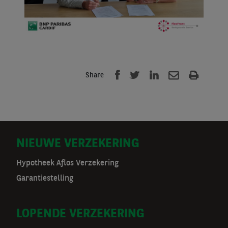
Share
D
NIEUWE VERZEKERING
o
Hypotheek Aflos Verzekering
Garantiestelling
o
r
LOPENDE VERZEKERING
m