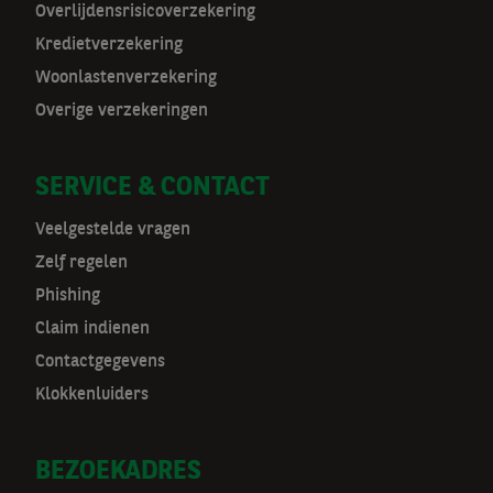
Overlijdensrisicoverzekering
a
Kredietverzekering
t
Woonlastenverzekering
Overige verzekeringen
n
a
SERVICE & CONTACT
v
Veelgestelde vragen
Zelf regelen
Phishing
Claim indienen
Contactgegevens
Klokkenluiders
BEZOEKADRES