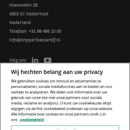
Hoevestein 28
4903 SC Oosterhout
Nederland
Telefoon: +31 88 486 10 00
info@bnpparibascardif.nl
Volg ons
Wij hechten belang aan uw privacy
We gebruiken cookies om inhoud en advertenties te
personaliseren, sociale mediafuncties aan te bieden en ons
De verzekeraar voor een wereld
verkeer te analyseren. We delen ook informatie over uw
in verandering
gebruik van onze site met onze partners voor sociale
media, reclame en analytics. U kunt uw cookiekeuzes altijd
wijzigen via de link cookiebeleid onderaan op onze website.
Cookiebeleid
Alle informatie over cookies en onze partners vindt u in
ons
cookiebeleid
Disclaimer