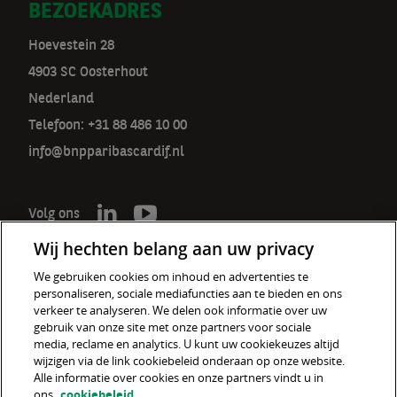
BEZOEKADRES
Hoevestein 28
4903 SC Oosterhout
Nederland
Telefoon: +31 88 486 10 00
info@bnpparibascardif.nl
Volg ons
Wij hechten belang aan uw privacy
We gebruiken cookies om inhoud en advertenties te
personaliseren, sociale mediafuncties aan te bieden en ons
De verzekeraar voor een wereld
verkeer te analyseren. We delen ook informatie over uw
in verandering
gebruik van onze site met onze partners voor sociale
media, reclame en analytics. U kunt uw cookiekeuzes altijd
wijzigen via de link cookiebeleid onderaan op onze website.
Cookiebeleid
Alle informatie over cookies en onze partners vindt u in
ons
cookiebeleid
Disclaimer