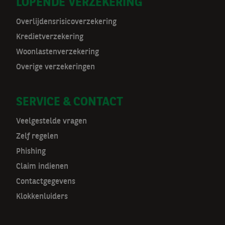
LOPENDE VERZEKERING
m
Overlijdensrisicoverzekering
a
Kredietverzekering
t
Woonlastenverzekering
Overige verzekeringen
n
a
SERVICE & CONTACT
v
Veelgestelde vragen
Zelf regelen
Phishing
Claim indienen
Contactgegevens
Klokkenluiders