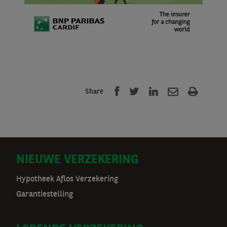
Share
D
NIEUWE VERZEKERING
o
Hypotheek Aflos Verzekering
Garantiestelling
o
r