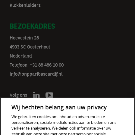
Klokkenluiders
BEZOEKADRES
Hoevestein 28
4903 SC Oosterhout
Nederland
Telefoon: +31 88 486 10 00
info@bnpparibascardif.nl
Volg ons
Wij hechten belang aan uw privacy
We gebruiken cookies om inhoud en advertenties te
personaliseren, sociale mediafuncties aan te bieden en ons
De verzekeraar voor een wereld
verkeer te analyseren. We delen ook informatie over uw
in verandering
gebruik van onze site met onze partners voor sociale