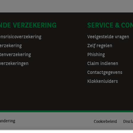
NDE VERZEKERING
SERVICE & CO
ensrisicoverzekering
Veelgestelde vragen
erzekering
Zelf regelen
tenverzekering
Phishing
verzekeringen
Claim indienen
Contactgegevens
Klokkenluiders
andering
Cookiebeleid
Discl