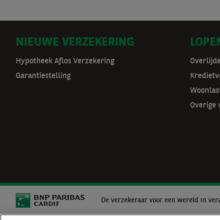
D
NIEUWE VERZEKERING
LOPE
o
Hypotheek Aflos Verzekering
Overlijd
Garantiestelling
Kredietv
o
Woonlas
r
Overige 
m
a
t
n
a
De verzekeraar voor een wereld in ver