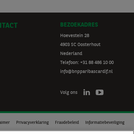
BEZOEKADRES
NTACT
Hoevestein 28
4903 SC Oosterhout
Nederland
Telefoon: +31 88 486 10 00
info@bnpparibascardif.nl
Volg ons
aimer
Privacyverklaring
Fraudebeleid
Informatiebeveiliging