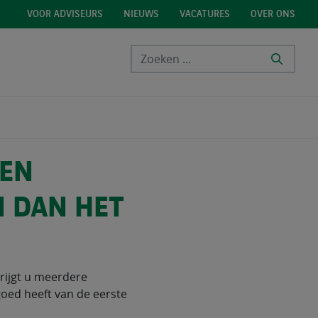
VOOR ADVISEURS
NIEUWS
VACATURES
OVER ONS
EEN
N DAN HET
ijgt u meerdere
goed heeft van de eerste