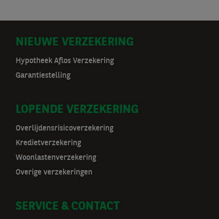
D
NIEUWE VERZEKERING
o
Hypotheek Aflos Verzekering
Garantiestelling
o
r
LOPENDE VERZEKERING
m
Overlijdensrisicoverzekering
a
Kredietverzekering
t
Woonlastenverzekering
Overige verzekeringen
n
a
SERVICE & CONTACT